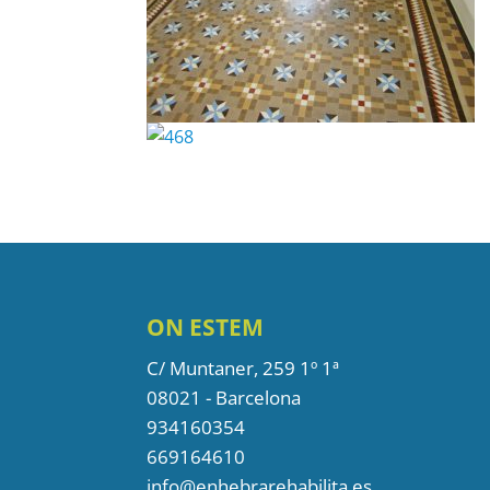
ON ESTEM
C/ Muntaner, 259 1º 1ª
08021 - Barcelona
934160354
669164610
info@enhebrarehabilita.es