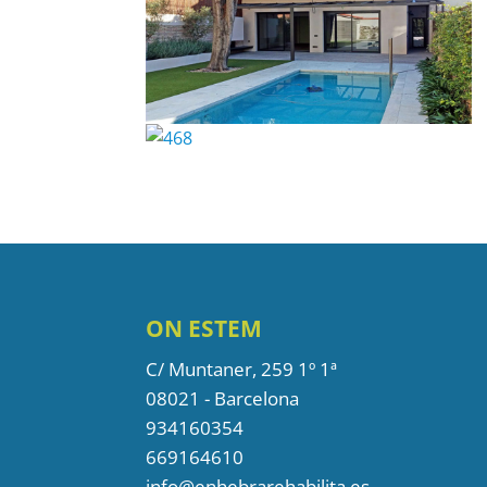
ON ESTEM
C/ Muntaner, 259 1º 1ª
08021 - Barcelona
934160354
669164610
info@enhebrarehabilita.es