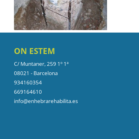
ON ESTEM
C/ Muntaner, 259 1º 1ª
08021 - Barcelona
934160354
669164610
info@enhebrarehabilita.es